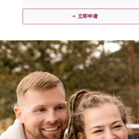
立即申请
ꁹ