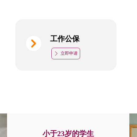
工作公保
낑
立即申请
ꄲ
小于23岁的学生