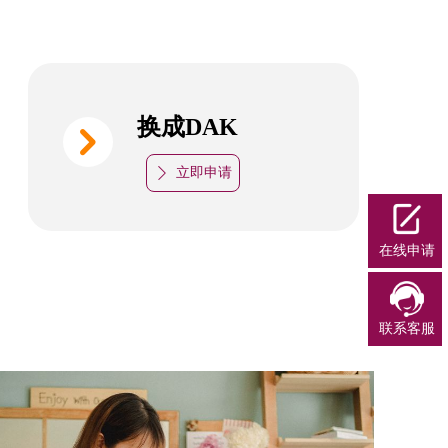
换成DAK
낑
立即申请
ꄲ
在线申请
联系客服