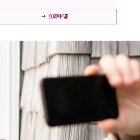
立即申请
ꁹ