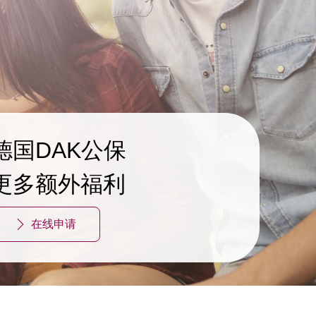
德国DAK公保
更多额外福利
在线申请
ꄲ